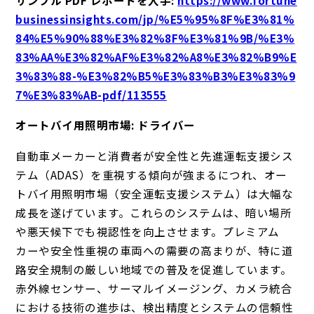
businessinsights.com/jp/%E5%95%8F%E3%81%
84%E5%90%88%E3%82%8F%E3%81%9B/%E3%
83%AA%E3%82%AF%E3%82%A8%E3%82%B9%E
3%83%88-%E3%82%B5%E3%83%B3%E3%83%9
7%E3%83%AB-pdf/113555
オートバイ用照明市場: ドライバー
自動車メーカーと消費者が安全性と先進運転支援シス
テム（ADAS）を重視する傾向が強まるにつれ、オー
トバイ用照明市場（安全運転支援システム）は大幅な
成長を遂げています。これらのシステムは、暗い場所
や悪天候下でも視認性を向上させます。プレミアム
カーや安全性重視の車両への需要の高まりが、特に道
路安全規制の厳しい地域での普及を促進しています。
赤外線センサー、サーマルイメージング、カメラ統合
における技術の進歩は、検出精度とシステムの信頼性