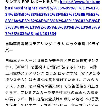
サンプル PDF レポートを入手
:
https://www.fortune
businessinsights.com/jp/%E5%95%8F%E3%81%
84%E5%90%88%E3%82%8F%E3%81%9B/%E3%
83%AA%E3%82%AF%E3%82%A8%E3%82%B9%E
3%83%88-%E3%82%B5%E3%83%B3%E3%83%9
7%E3%83%AB-pdf/101834
自動車用電動ステアリング コラム ロック市場: ドライ
バー
自動車メーカーと消費者が安全性と先進運転支援シス
テム（ADAS）を重視する傾向が強まるにつれ、自動
車用電動ステアリング コラム ロック市場（安全運転支
援システム）は大幅な成長を遂げています。これらの
システムは、暗い場所や悪天候下でも視認性を向上さ
せます。プレミアムカーや安全性重視の車両への需要
の高まりが、特に道路安全規制の厳しい地域での普及
を促進しています。赤外線センサー、サーマルイメー