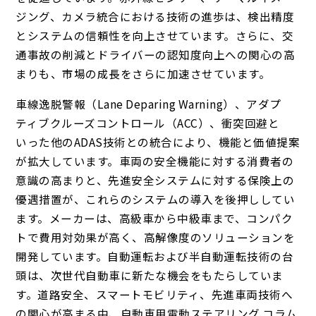
ジング、カメラ統合における技術の進歩は、検出精度
とシステムの信頼性を向上させています。さらに、交
通事故の削減とドライバーの認知度向上への関心の高
まりも、市場の成長をさらに加速させています。
車線逸脱警報（Lane Deparing Warning）、アダプ
ティブクルーズコントロール（ACC）、衝突回避と
いった他のADAS技術との統合により、機能と価値提案
が拡大しています。車両の安全機能に対する消費者の
意識の高まりと、先進安全システムに対する保険上の
優遇措置が、これらのシステムの導入を後押ししてい
ます。メーカーは、高級車から中級車まで、コンパク
トで費用対効果が高く、高解像度のソリューションを
開発しています。自動運転および半自動運転技術の台
頭は、次世代自動車に新たな機会をもたらしていま
す。道路安全、スマートモビリティ、先進車両技術へ
の関心が高まる中、自動車用電動ステアリング コラム